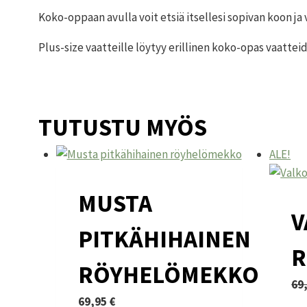
Koko-oppaan avulla voit etsiä itsellesi sopivan koon j
Plus-size vaatteille löytyy erillinen koko-opas vaatte
TUTUSTU MYÖS
ALE!
MUSTA
V
PITKÄHIHAINEN
R
RÖYHELÖMEKKO
69
69,95
€
Täl