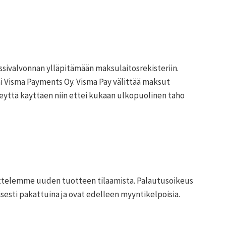
ssivalvonnan ylläpitämään maksulaitosrekisteriin.
ai Visma Payments Oy. Visma Pay välittää maksut
eyttä käyttäen niin ettei kukaan ulkopuolinen taho
sittelemme uuden tuotteen tilaamista. Palautusoikeus
esti pakattuina ja ovat edelleen myyntikelpoisia.