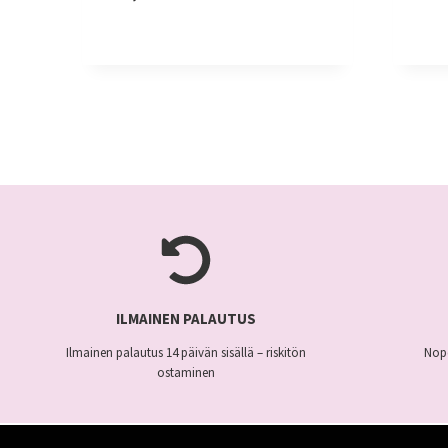
Tällä
tuo
tuotteella
on
on
us
useampi
mu
muunnelma.
Voi
Voit
te
tehdä
val
valinnat
tu
tuotteen
siv
sivulla.
ILMAINEN PALAUTUS
Ilmainen palautus 14 päivän sisällä – riskitön
Nope
ostaminen