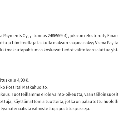
 Payments Oy, y-tunnus 2486559-4), joka on rekisteröity Finan
a ja tiliotteella ja laskulla maksun saajana näkyy Visma Pay t
aikki maksutapahtumaa koskevat tiedot välitetään salattua yht
ituskulu 4,90 €.
oko Posti tai Matkahuolto.
keus. Tuotteillamme ei ole vaihto-oikeutta, vaan tällöin suo
tuja, käyttämättömiä tuotteita, jotka on palautettu huolellis
ysmateriaalista valmistettuja postituspusseja.