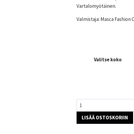
69,95 €.
54,95 €.
Vartalomyötäinen.
Valmistaja: Masca Fashion
Valitse koko
Vihreä
minimekko
LISÄÄ OSTOSKORIIN
määrä