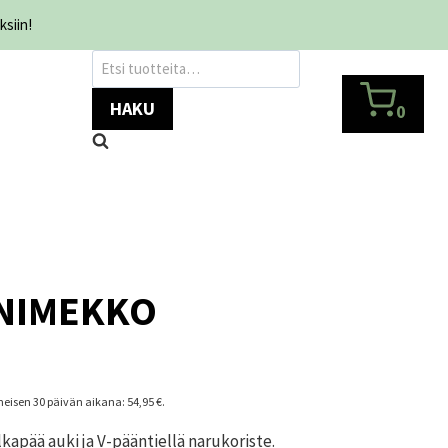
ksiin!
Etsi:
HAKU
0
INIMEKKO
iimeisen 30 päivän aikana:
54,95
€
.
kapää auki ja V-pääntiellä narukoriste.