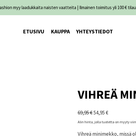
shion myy laadukkaita naisten vaatteita | Ilmainen toimitus yli 100 € tilau
ETUSIVU
KAUPPA
YHTEYSTIEDOT
VIHREÄ M
Alkuperäinen
Nykyinen
69,95
€
54,95
€
hinta
hinta
Alin hinta, jolla tuotetta on myyty v
oli:
on:
Vihreä minimekko, missä ol