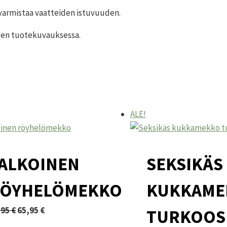
a varmistaa vaatteiden istuvuuden.
iden tuotekuvauksessa.
ALE!
ALKOINEN
SEKSIKÄS
ÖYHELÖMEKKO
KUKKAME
Alkuperäinen
Nykyinen
,95
€
65,95
€
TURKOOS
lä
hinta
hinta