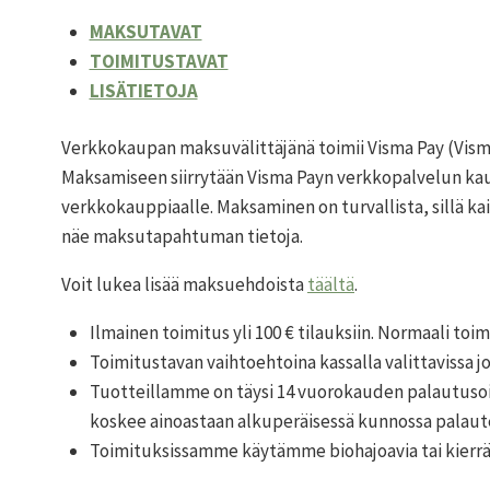
MAKSUTAVAT
TOIMITUSTAVAT
LISÄTIETOJA
Verkkokaupan maksuvälittäjänä toimii Visma Pay (Visma
Maksamiseen siirrytään Visma Payn verkkopalvelun kautt
verkkokauppiaalle. Maksaminen on turvallista, sillä k
näe maksutapahtuman tietoja.
Voit lukea lisää maksuehdoista
täältä
.
Ilmainen toimitus yli 100 € tilauksiin. Normaali toim
Toimitustavan vaihtoehtoina kassalla valittavissa j
Tuotteillamme on täysi 14 vuorokauden palautusoi
koskee ainoastaan alkuperäisessä kunnossa palautet
Toimituksissamme käytämme biohajoavia tai kierrät