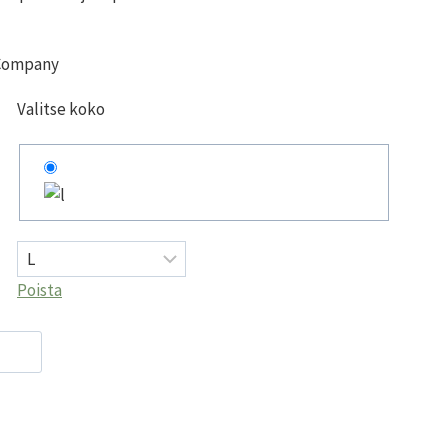
 Company
Valitse koko
Poista