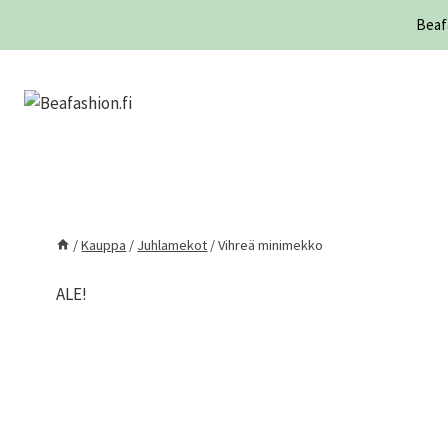
Siirry
Beafa
sisältöön
/
Kauppa
/
Juhlamekot
/
Vihreä minimekko
ALE!