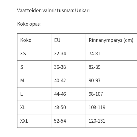
Vaatteiden valmistusmaa: Unkari
Koko opas:
Koko
EU
Rinnanympärys (cm)
XS
32-34
74-81
S
36-38
82-89
M
40-42
90-97
L
44-46
98-107
XL
48-50
108-119
XXL
52-54
120-131