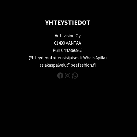
YHTEYSTIEDOT
Antavision Oy
01490 VANTAA
Puh 0442386965
(Yhteydenotot ensisijaisesti WhatsApilla)
asiakaspalvelu@beafashion.fi
Facebook
Instagram
WhatsApp