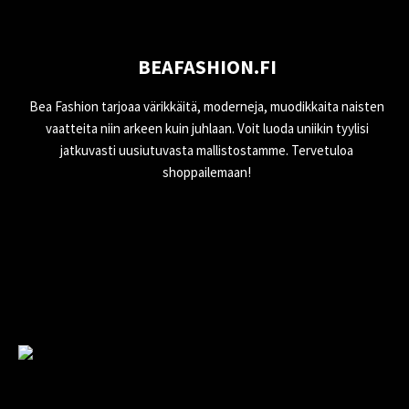
BEAFASHION.FI
Bea Fashion tarjoaa värikkäitä, moderneja, muodikkaita naisten
vaatteita niin arkeen kuin juhlaan. Voit luoda uniikin tyylisi
jatkuvasti uusiutuvasta mallistostamme. Tervetuloa
shoppailemaan!