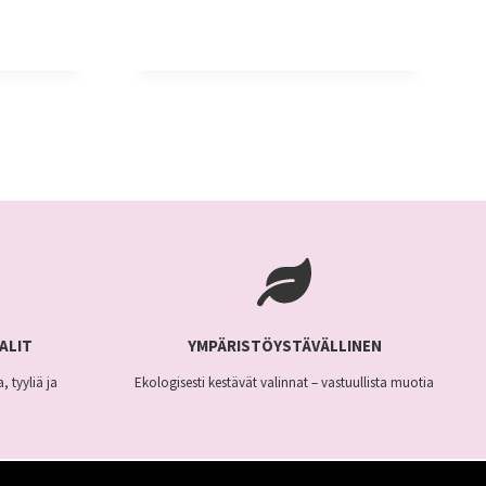
n
nen
on
useampi
muunnelma.
€.
Voit
tehdä
valinnat
tuotteen
sivulla.
ALIT
YMPÄRISTÖYSTÄVÄLLINEN
, tyyliä ja
Ekologisesti kestävät valinnat – vastuullista muotia