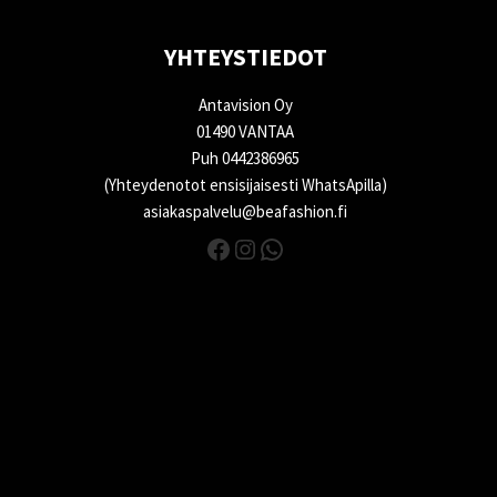
YHTEYSTIEDOT
Antavision Oy
01490 VANTAA
Puh 0442386965
(Yhteydenotot ensisijaisesti WhatsApilla)
asiakaspalvelu@beafashion.fi
Facebook
Instagram
WhatsApp