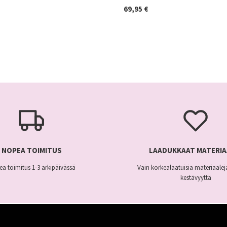
hinta
69,95
€
on:
€.
59,95 €.
Tällä
tuotteella
on
useampi
muunnelma.
Voit
tehdä
valinnat
NOPEA TOIMITUS
LAADUKKAAT MATERIA
tuotteen
a toimitus 1-3 arkipäivässä
Vain korkealaatuisia materiaaleja
sivulla.
kestävyyttä