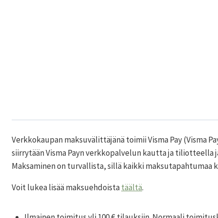
Verkkokaupan maksuvälittäjänä toimii Visma Pay (Visma Pay
siirrytään Visma Payn verkkopalvelun kautta ja tiliotteella
Maksaminen on turvallista, sillä kaikki maksutapahtumaa k
Voit lukea lisää maksuehdoista
täältä
.
Ilmainen toimitus yli 100 € tilauksiin. Normaali toimitus