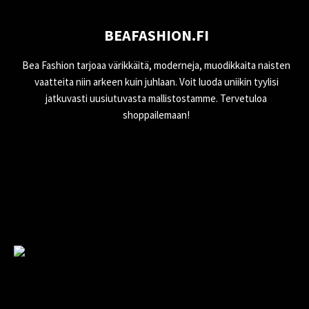
BEAFASHION.FI
Bea Fashion tarjoaa värikkäitä, moderneja, muodikkaita naisten
vaatteita niin arkeen kuin juhlaan. Voit luoda uniikin tyylisi
jatkuvasti uusiutuvasta mallistostamme. Tervetuloa
shoppailemaan!