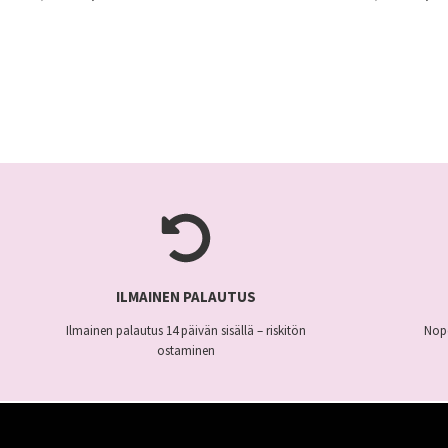
hinta
hinta
hinta
oli:
on:
oli:
74,95 €.
69,95 €.
69,95 
Tällä
Tällä
tuotteella
tuotteella
on
on
useampi
useampi
muunnelma.
muunnelma.
Voit
Voit
tehdä
tehdä
valinnat
valinnat
ILMAINEN PALAUTUS
tuotteen
tuotteen
Ilmainen palautus 14 päivän sisällä – riskitön
Nope
sivulla.
sivulla.
ostaminen