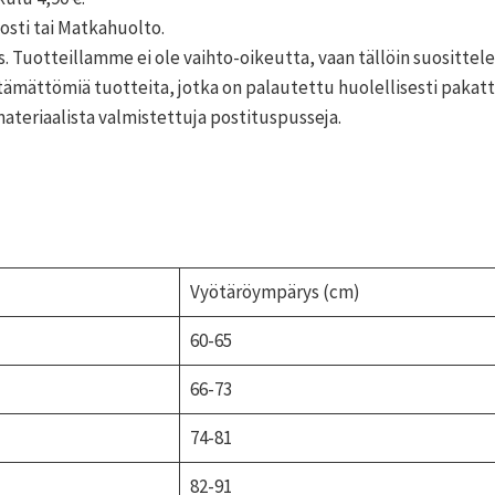
osti tai Matkahuolto.
 Tuotteillamme ei ole vaihto-oikeutta, vaan tällöin suositt
ämättömiä tuotteita, jotka on palautettu huolellisesti pakattu
teriaalista valmistettuja postituspusseja.
Vyötäröympärys (cm)
60-65
66-73
74-81
82-91