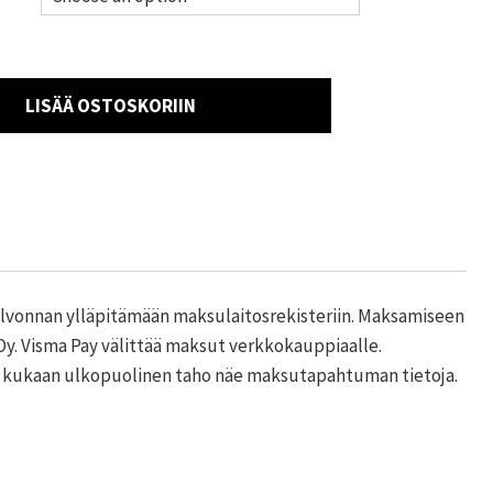
LISÄÄ OSTOSKORIIN
valvonnan ylläpitämään maksulaitosrekisteriin. Maksamiseen
 Oy. Visma Pay välittää maksut verkkokauppiaalle.
tei kukaan ulkopuolinen taho näe maksutapahtuman tietoja.