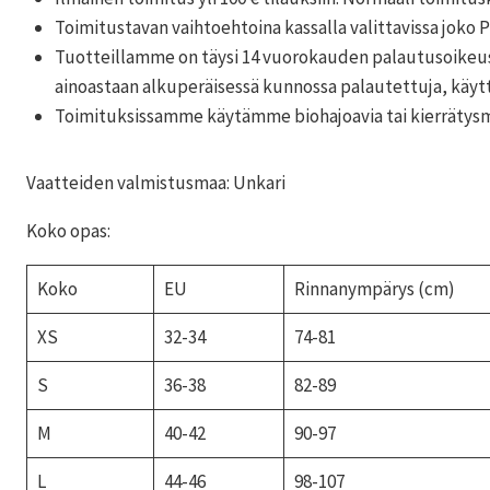
Toimitustavan vaihtoehtoina kassalla valittavissa joko P
Tuotteillamme on täysi 14 vuorokauden palautusoikeus.
ainoastaan alkuperäisessä kunnossa palautettuja, käytt
Toimituksissamme käytämme biohajoavia tai kierrätysma
Vaatteiden valmistusmaa: Unkari
Koko opas:
Koko
EU
Rinnanympärys (cm)
XS
32-34
74-81
S
36-38
82-89
M
40-42
90-97
L
44-46
98-107