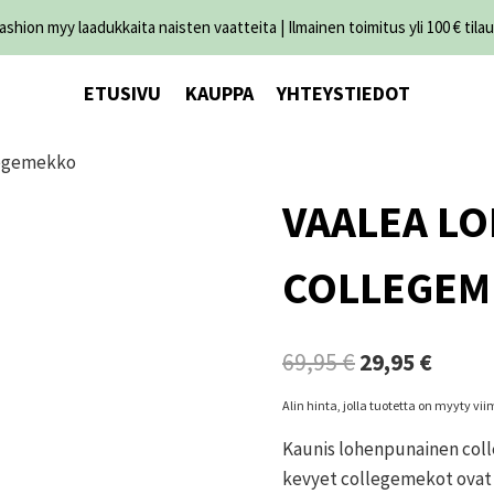
shion myy laadukkaita naisten vaatteita | Ilmainen toimitus yli 100 € tilau
ETUSIVU
KAUPPA
YHTEYSTIEDOT
legemekko
VAALEA L
COLLEGEM
Alkuperäinen
Nykyi
69,95
€
29,95
€
hinta
hinta
Alin hinta, jolla tuotetta on myyty v
oli:
on:
Kaunis lohenpunainen coll
69,95 €.
29,95 
kevyet collegemekot ovat h