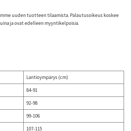
elemme uuden tuotteen tilaamista. Palautusoikeus koskee
ina ja ovat edelleen myyntikelpoisia.
Lantioympärys (cm)
84-91
92-98
99-106
107-115