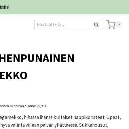
ksiin!
Etsi:
HAKU
0
OHENPUNAINEN
EKKO
nen
iimeisen 30 päivän aikana:
29,95
€
.
egemekko, hihassa ihanat kultaiset nappikoristeet. Upeat,
€.
yvä valinta viileän päivän yllättäessä. Sukkahousut,