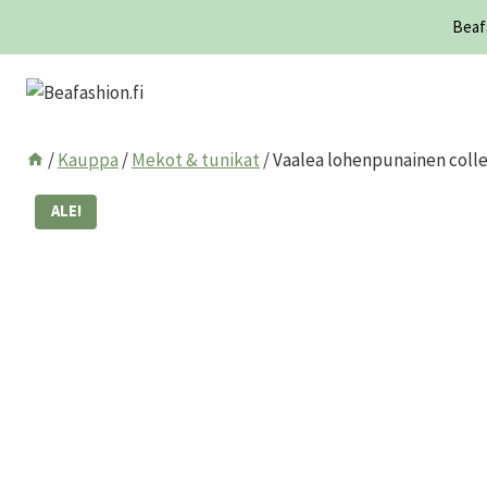
Siirry
Beafa
sisältöön
/
Kauppa
/
Mekot & tunikat
/
Vaalea lohenpunainen col
ALE!