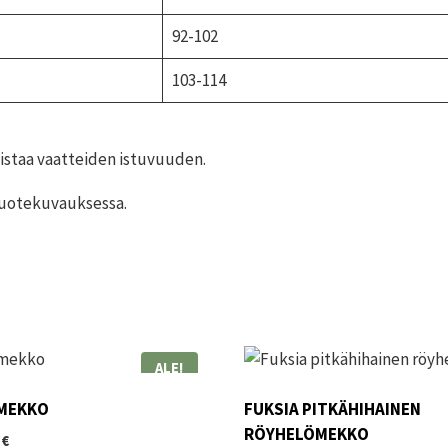
92-102
103-114
mistaa vaatteiden istuvuuden.
 tuotekuvauksessa.
ALE!
AMEKKO
FUKSIA PITKÄHIHAINEN
RÖYHELÖMEKKO
eräinen
Nykyinen
5
€