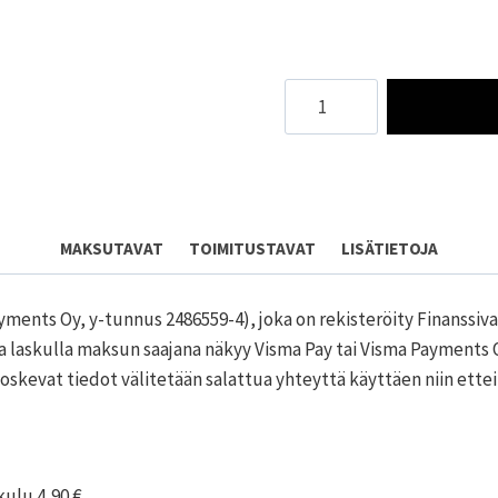
Vaalea
lohenpunainen
collegemekko
määrä
MAKSUTAVAT
TOIMITUSTAVAT
LISÄTIETOJA
ments Oy, y-tunnus 2486559-4), joka on rekisteröity Finanssi
 ja laskulla maksun saajana näkyy Visma Pay tai Visma Payments
oskevat tiedot välitetään salattua yhteyttä käyttäen niin et
kulu 4,90 €.