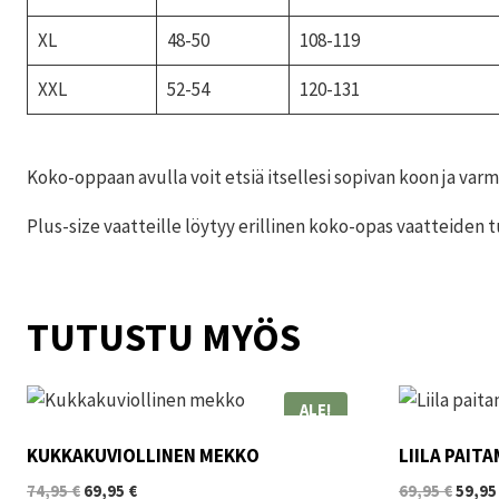
XL
48-50
108-119
XXL
52-54
120-131
Koko-oppaan avulla voit etsiä itsellesi sopivan koon ja var
Plus-size vaatteille löytyy erillinen koko-opas vaatteiden
TUTUSTU MYÖS
ALE!
KUKKAKUVIOLLINEN MEKKO
LIILA PAIT
Alkuperäinen
Nykyinen
Alkup
74,95
€
69,95
€
69,95
€
59,9