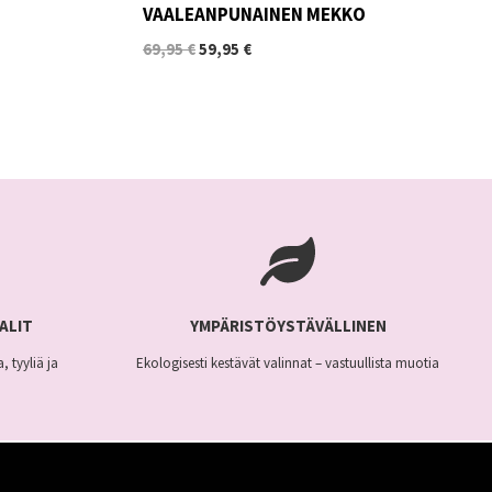
VAALEANPUNAINEN MEKKO
Alkuperäinen
Nykyinen
69,95
€
59,95
€
hinta
hinta
oli:
on:
Tällä
69,95 €.
59,95 €.
tuotteella
on
useampi
muunnelma.
Voit
tehdä
valinnat
ALIT
YMPÄRISTÖYSTÄVÄLLINEN
tuotteen
, tyyliä ja
Ekologisesti kestävät valinnat – vastuullista muotia
sivulla.