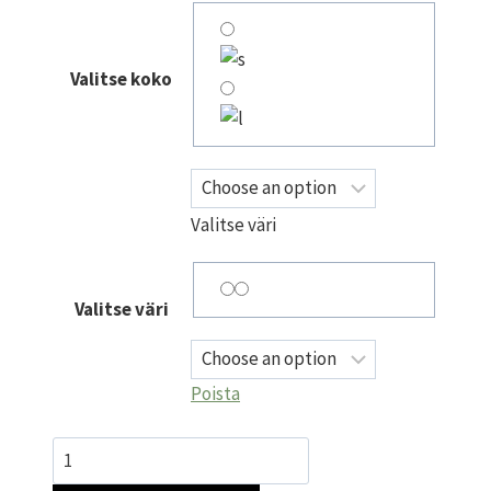
Valitse koko
Valitse väri
Valitse väri
Poista
Pitkähihainen
neulemekko