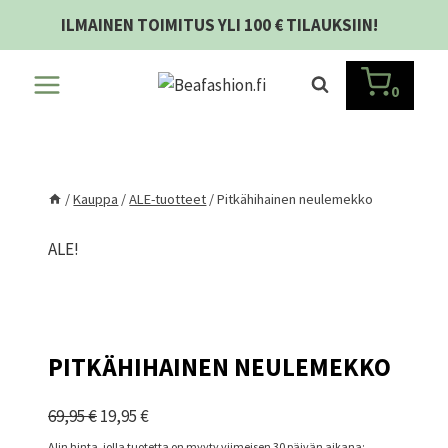
Siirry
ILMAINEN TOIMITUS YLI 100 € TILAUKSIIN!
sisältöön
0
/
Kauppa
/
ALE-tuotteet
/
Pitkähihainen neulemekko
ALE!
PITKÄHIHAINEN NEULEMEKKO
Alkuperäinen
Nykyinen
69,95
€
19,95
€
hinta
hinta
Alin hinta, jolla tuotetta on myyty viimeisen 30 päivän aikana: