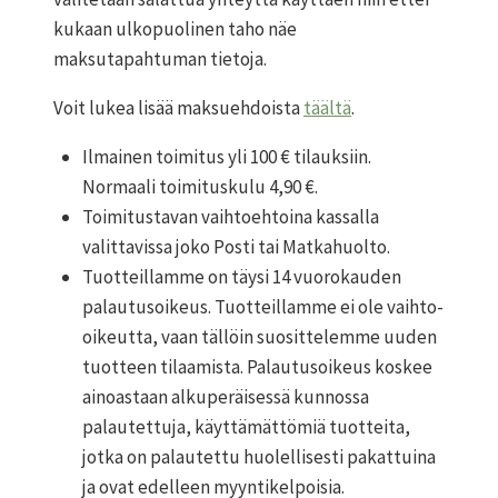
kukaan ulkopuolinen taho näe
maksutapahtuman tietoja.
Voit lukea lisää maksuehdoista
täältä
.
Ilmainen toimitus yli 100 € tilauksiin.
Normaali toimituskulu 4,90 €.
Toimitustavan vaihtoehtoina kassalla
valittavissa joko Posti tai Matkahuolto.
Tuotteillamme on täysi 14 vuorokauden
palautusoikeus. Tuotteillamme ei ole vaihto-
oikeutta, vaan tällöin suosittelemme uuden
tuotteen tilaamista. Palautusoikeus koskee
ainoastaan alkuperäisessä kunnossa
palautettuja, käyttämättömiä tuotteita,
jotka on palautettu huolellisesti pakattuina
ja ovat edelleen myyntikelpoisia.