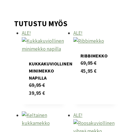
TUTUSTU MYÖS
ALE!
ALE!
RIBBIMEKKO
69,95
€
KUKKAKUVIOLLINEN
Alkuperäinen
Nykyinen
MINIMEKKO
45,95
€
NAPILLA
hinta
Tällä
hinta
69,95
€
oli:
tuotteella
on:
Alkuperäinen
Nykyinen
39,95
€
69,95 €.
on
45,95 €.
hinta
Tällä
hinta
useampi
oli:
tuotteella
on:
muunnelma.
ALE!
69,95 €.
on
39,95 €.
Voit
useampi
tehdä