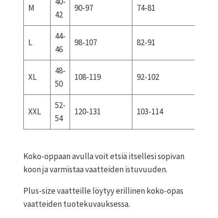
40-
M
90-97
74-81
99-1
42
44-
L
98-107
82-91
107-
46
48-
XL
108-119
92-102
116-
50
52-
XXL
120-131
103-114
126-
54
Koko-oppaan avulla voit etsiä itsellesi sopivan
koon ja varmistaa vaatteiden istuvuuden.
Plus-size vaatteille löytyy erillinen koko-opas
vaatteiden tuotekuvauksessa.