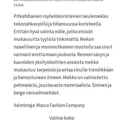
19,95
€
.
oli:
on:
69,95 €.
19,95 €.
Pitkähihainen röyhelökoristeinen neulemekko
tekonahkavyöllä ja hihansuussa koristeella.
Erittäin hyvä valinta niille, jotka etsivät
mukavuutta tyylistä tinkimättä. Mekon
naisellinen ja monimutkainen muotoilu saa sinut
varmasti erottumaan joukosta. Rennon sävyn ja
kauniiden yksityiskohtien ansiosta mekko
mukautuu tarpeisiisi ja antaa sinulle trendikkään
ja hienostuneen ilmeen. Mekko on valmistettu
pehmeästä, joustavasta materiaalista. Sininen ja
beige värivaihtoehdot.
Valmistaja: Masca Fashion Company
Valitse koko