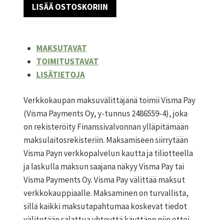
LISÄÄ OSTOSKORIIN
määrä
MAKSUTAVAT
TOIMITUSTAVAT
LISÄTIETOJA
Verkkokaupan maksuvälittäjänä toimii Visma Pay
(Visma Payments Oy, y-tunnus 2486559-4), joka
on rekisteröity Finanssivalvonnan ylläpitämään
maksulaitosrekisteriin. Maksamiseen siirrytään
Visma Payn verkkopalvelun kautta ja tiliotteella
ja laskulla maksun saajana näkyy Visma Pay tai
Visma Payments Oy. Visma Pay välittää maksut
verkkokauppiaalle. Maksaminen on turvallista,
sillä kaikki maksutapahtumaa koskevat tiedot
välitetään salattua yhteyttä käyttäen niin ettei