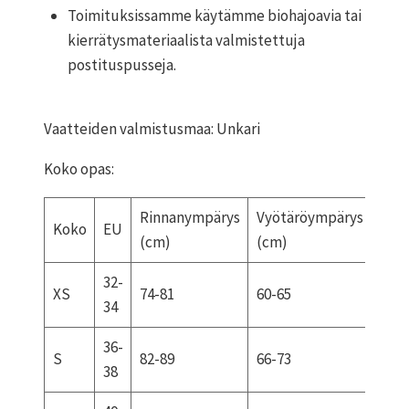
Toimituksissamme käytämme biohajoavia tai
kierrätysmateriaalista valmistettuja
postituspusseja.
Vaatteiden valmistusmaa: Unkari
Koko opas:
Rinnanympärys
Vyötäröympärys
Lan
Koko
EU
(cm)
(cm)
(cm
32-
XS
74-81
60-65
84-9
34
36-
S
82-89
66-73
92-9
38