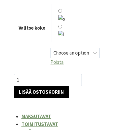
Valitse koko
Poista
Fuksia
pitkähihainen
LISÄÄ OSTOSKORIIN
röyhelömekko
määrä
MAKSUTAVAT
TOIMITUSTAVAT