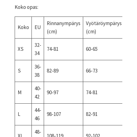
Koko opas:
Rinnanympärys
Vyötäröympärys
Lan
Koko
EU
(cm)
(cm)
(cm
32-
XS
74-81
60-65
84-9
34
36-
S
82-89
66-73
92-9
38
40-
M
90-97
74-81
99-1
42
44-
L
98-107
82-91
107-
46
48-
XL
108-119
92-102
116-