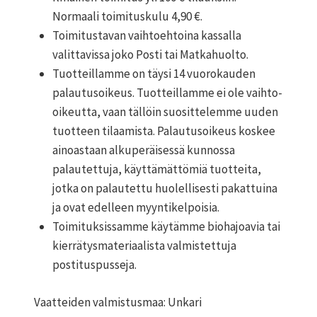
Normaali toimituskulu 4,90 €.
Toimitustavan vaihtoehtoina kassalla
valittavissa joko Posti tai Matkahuolto.
Tuotteillamme on täysi 14 vuorokauden
palautusoikeus. Tuotteillamme ei ole vaihto-
oikeutta, vaan tällöin suosittelemme uuden
tuotteen tilaamista. Palautusoikeus koskee
ainoastaan alkuperäisessä kunnossa
palautettuja, käyttämättömiä tuotteita,
jotka on palautettu huolellisesti pakattuina
ja ovat edelleen myyntikelpoisia.
Toimituksissamme käytämme biohajoavia tai
kierrätysmateriaalista valmistettuja
postituspusseja.
Vaatteiden valmistusmaa: Unkari