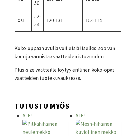
50
52-
XXL
120-131
103-114
126-
54
Koko-oppaan avulla voit etsiä itsellesi sopivan
koon ja varmistaa vaatteiden istuvuuden.
Plus-size vaatteille löytyy erillinen koko-opas
vaatteiden tuotekuvauksessa.
TUTUSTU MYÖS
ALE!
ALE!