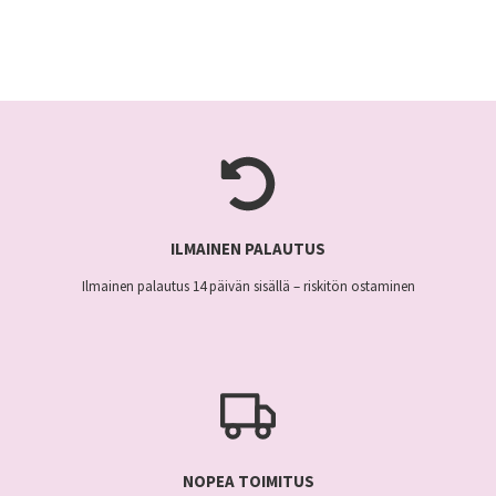
69,95 €.
on
29,95 €.
useampi
useampi
muunnelma.
muunnelma.
Voit
Voit
tehdä
tehdä
valinnat
valinnat
tuotteen
tuotteen
sivulla.
sivulla.
ILMAINEN PALAUTUS
Ilmainen palautus 14 päivän sisällä – riskitön ostaminen
NOPEA TOIMITUS