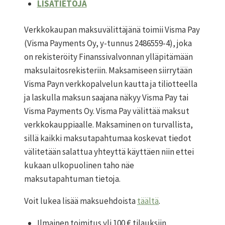
LISÄTIETOJA
Verkkokaupan maksuvälittäjänä toimii Visma Pay
(Visma Payments Oy, y-tunnus 2486559-4), joka
on rekisteröity Finanssivalvonnan ylläpitämään
maksulaitosrekisteriin. Maksamiseen siirrytään
Visma Payn verkkopalvelun kautta ja tiliotteella
ja laskulla maksun saajana näkyy Visma Pay tai
Visma Payments Oy. Visma Pay välittää maksut
verkkokauppiaalle. Maksaminen on turvallista,
sillä kaikki maksutapahtumaa koskevat tiedot
välitetään salattua yhteyttä käyttäen niin ettei
kukaan ulkopuolinen taho näe
maksutapahtuman tietoja.
Voit lukea lisää maksuehdoista
täältä
.
Ilmainen toimitus yli 100 € tilauksiin.