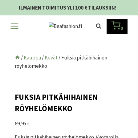
Siirry
ILMAINEN TOIMITUS YLI 100 € TILAUKSIIN!
sisältöön
0
/
Kauppa
/
Kevät
/
Fuksia pitkähihainen
röyhelömekko
FUKSIA PITKÄHIHAINEN
RÖYHELÖMEKKO
69,95
€
Fuksia pitkähihainen röyhelömekko. Vyötäröllä