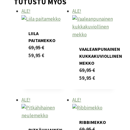
TUTUSTU MYÖS
ALE!
ALE!
LIILA
PAITAMEKKO
69,95
€
VAALEANPUNAINEN
Alkuperäinen
Nykyinen
59,95
€
KUKKAKUVIOLLINEN
hinta
Tällä
hinta
MEKKO
69,95
€
oli:
tuotteella
on:
Alkuperäinen
Nykyinen
59,95
€
69,95 €.
on
59,95 €.
hinta
Tällä
hinta
useampi
oli:
tuotteella
on:
muunnelma.
ALE!
ALE!
69,95 €.
on
59,95 €.
Voit
useampi
tehdä
muunnelma.
valinnat
RIBBIMEKKO
Voit
tuotteen
69,95
€