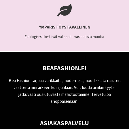
YMPÄRISTÖYSTÄVÄLLINEN
Ekologisesti kestävät valinnat – vastuullista muotia
BEAFASHION.FI
Bea Fashion tarjoaa värikkäitä, moderneja, muodikkaita naisten
vaatteita niin arkeen kuin juhlaan. Voit luoda uniikin tyylisi
jatkuvasti uusiutuvasta mallistostamme. Tervetuloa
shoppailemaan!
ASIAKASPALVELU