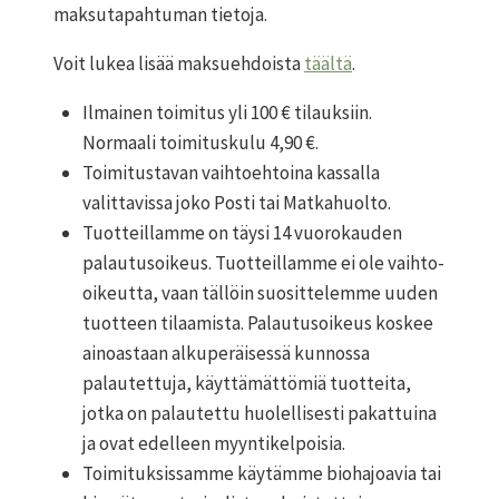
maksutapahtuman tietoja.
Voit lukea lisää maksuehdoista
täältä
.
Ilmainen toimitus yli 100 € tilauksiin.
Normaali toimituskulu 4,90 €.
Toimitustavan vaihtoehtoina kassalla
valittavissa joko Posti tai Matkahuolto.
Tuotteillamme on täysi 14 vuorokauden
palautusoikeus. Tuotteillamme ei ole vaihto-
oikeutta, vaan tällöin suosittelemme uuden
tuotteen tilaamista. Palautusoikeus koskee
ainoastaan alkuperäisessä kunnossa
palautettuja, käyttämättömiä tuotteita,
jotka on palautettu huolellisesti pakattuina
ja ovat edelleen myyntikelpoisia.
Toimituksissamme käytämme biohajoavia tai