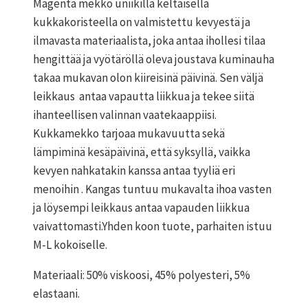
Magenta mekko uniikilla keltaisella
kukkakoristeella on valmistettu kevyestä ja
ilmavasta materiaalista, joka antaa ihollesi tilaa
hengittää ja vyötäröllä oleva joustava kuminauha
takaa mukavan olon kiireisinä päivinä. Sen väljä
leikkaus antaa vapautta liikkua ja tekee siitä
ihanteellisen valinnan vaatekaappiisi.
Kukkamekko tarjoaa mukavuutta sekä
lämpiminä kesäpäivinä, että syksyllä, vaikka
kevyen nahkatakin kanssa antaa tyyliä eri
menoihin . Kangas tuntuu mukavalta ihoa vasten
ja löysempi leikkaus antaa vapauden liikkua
vaivattomasti.Yhden koon tuote, parhaiten istuu
M-L kokoiselle.
Materiaali: 50% viskoosi, 45% polyesteri, 5%
elastaani.