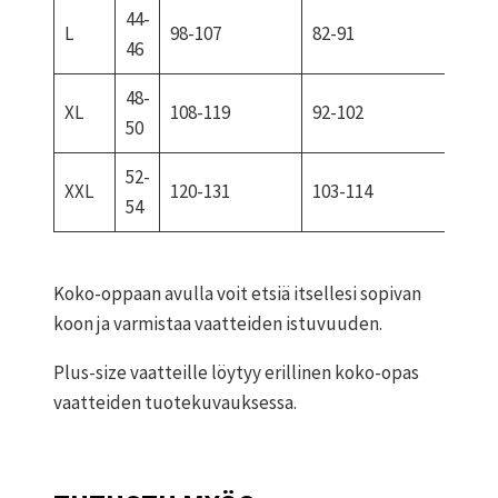
44-
L
98-107
82-91
107-
46
48-
XL
108-119
92-102
116-
50
52-
XXL
120-131
103-114
126-
54
Koko-oppaan avulla voit etsiä itsellesi sopivan
koon ja varmistaa vaatteiden istuvuuden.
Plus-size vaatteille löytyy erillinen koko-opas
vaatteiden tuotekuvauksessa.