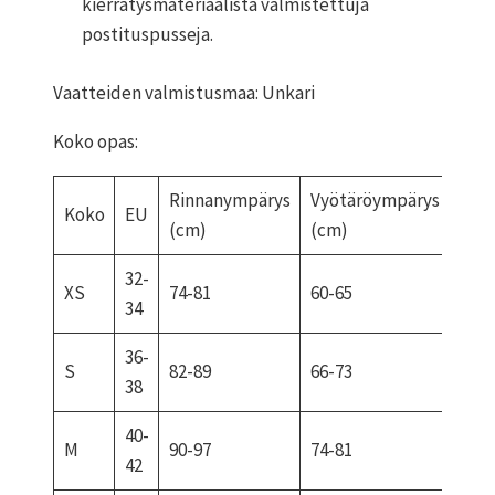
kierrätysmateriaalista valmistettuja
postituspusseja.
Vaatteiden valmistusmaa: Unkari
Koko opas:
Rinnanympärys
Vyötäröympärys
Lan
Koko
EU
(cm)
(cm)
(cm
32-
XS
74-81
60-65
84-9
34
36-
S
82-89
66-73
92-9
38
40-
M
90-97
74-81
99-1
42