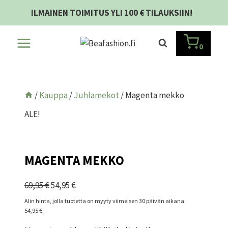
Siirry
ILMAINEN TOIMITUS YLI 100 € TILAUKSIIN!
sisältöön
0
/
Kauppa
/
Juhlamekot
/
Magenta mekko
ALE!
MAGENTA MEKKO
Alkuperäinen
Nykyinen
69,95
€
54,95
€
hinta
hinta
Alin hinta, jolla tuotetta on myyty viimeisen 30 päivän aikana:
54,95
€
.
oli:
on:
69,95 €.
54,95 €.