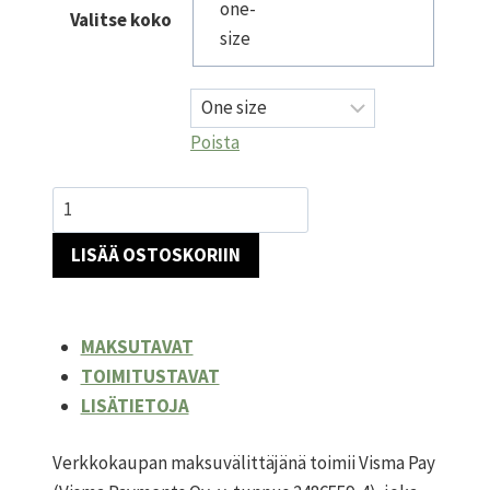
Valitse koko
Poista
Kuviollinen
löysä
LISÄÄ OSTOSKORIIN
paita
määrä
MAKSUTAVAT
TOIMITUSTAVAT
LISÄTIETOJA
Verkkokaupan maksuvälittäjänä toimii Visma Pay