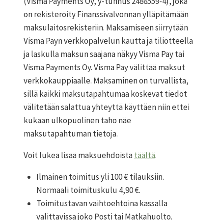
(Visma Payments Oy, y-tunnus 2486559-4), joka
on rekisteröity Finanssivalvonnan ylläpitämään
maksulaitosrekisteriin. Maksamiseen siirrytään
Visma Payn verkkopalvelun kautta ja tiliotteella
ja laskulla maksun saajana näkyy Visma Pay tai
Visma Payments Oy. Visma Pay välittää maksut
verkkokauppiaalle. Maksaminen on turvallista,
sillä kaikki maksutapahtumaa koskevat tiedot
välitetään salattua yhteyttä käyttäen niin ettei
kukaan ulkopuolinen taho näe
maksutapahtuman tietoja.
Voit lukea lisää maksuehdoista
täältä
.
Ilmainen toimitus yli 100 € tilauksiin.
Normaali toimituskulu 4,90 €.
Toimitustavan vaihtoehtoina kassalla
valittavissa joko Posti tai Matkahuolto.