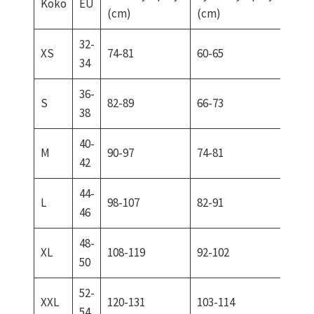
Koko
EU
(cm)
(cm)
(cm
32-
XS
74-81
60-65
84-9
34
36-
S
82-89
66-73
92-9
38
40-
M
90-97
74-81
99-1
42
44-
L
98-107
82-91
107-
46
48-
XL
108-119
92-102
116-
50
52-
XXL
120-131
103-114
126-
54