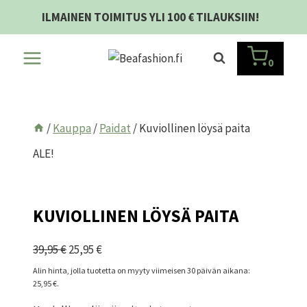
Siirry
ILMAINEN TOIMITUS YLI 100 € TILAUKSIIN!
sisältöön
0
/
Kauppa
/
Paidat
/
Kuviollinen löysä paita
ALE!
KUVIOLLINEN LÖYSÄ PAITA
Alkuperäinen
Nykyinen
39,95
€
25,95
€
hinta
hinta
Alin hinta, jolla tuotetta on myyty viimeisen 30 päivän aikana:
25,95
€
.
oli:
on:
39,95 €.
25,95 €.