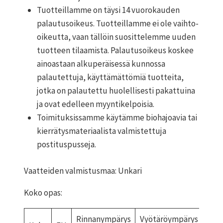
Tuotteillamme on täysi 14 vuorokauden
palautusoikeus. Tuotteillamme ei ole vaihto-
oikeutta, vaan tällöin suosittelemme uuden
tuotteen tilaamista. Palautusoikeus koskee
ainoastaan alkuperäisessä kunnossa
palautettuja, käyttämättömiä tuotteita,
jotka on palautettu huolellisesti pakattuina
ja ovat edelleen myyntikelpoisia.
Toimituksissamme käytämme biohajoavia tai
kierrätysmateriaalista valmistettuja
postituspusseja.
Vaatteiden valmistusmaa: Unkari
Koko opas:
Rinnanympärys
Vyötäröympärys
Lan