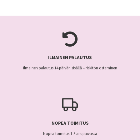
useampi
muunnelma.
muunnelma.
Voit
Voit
tehdä
tehdä
valinnat
valinnat
tuotteen
tuotteen
sivulla.
sivulla.
ILMAINEN PALAUTUS
Ilmainen palautus 14 päivän sisällä – riskitön ostaminen
NOPEA TOIMITUS
Nopea toimitus 1-3 arkipäivässä