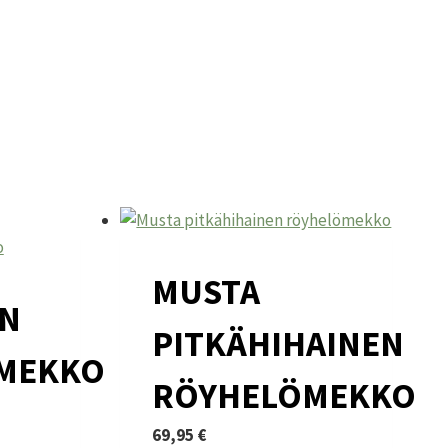
MUSTA
EN
PITKÄHIHAINEN
MEKKO
RÖYHELÖMEKKO
n
nen
69,95
€