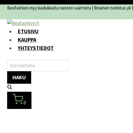
Siirry
Beafashion myy laadukkaita naisten vaatteita | Ilmainen toimitus yli 10
sisältöön
ETUSIVU
KAUPPA
YHTEYSTIEDOT
Etsi:
HAKU
0