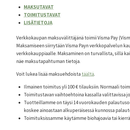
MAKSUTAVAT
TOIMITUSTAVAT
LISÄTIETOJA
Verkkokaupan maksuvälittäjänä toimii Visma Pay (Visma
Maksamiseen siirrytään Visma Payn verkkopalvelun kautt
verkkokauppiaalle. Maksaminen on turvallista, sillä k
näe maksutapahtuman tietoja.
Voit lukea lisää maksuehdoista
täältä
.
Ilmainen toimitus yli 100 € tilauksiin. Normaali toim
Toimitustavan vaihtoehtoina kassalla valittavissa j
Tuotteillamme on täysi 14 vuorokauden palautusoi
koskee ainoastaan alkuperäisessä kunnossa palautet
Toimituksissamme käytämme biohajoavia tai kierrät