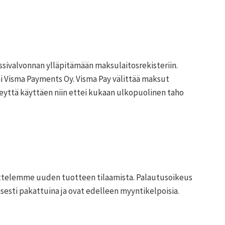
ssivalvonnan ylläpitämään maksulaitosrekisteriin.
ai Visma Payments Oy. Visma Pay välittää maksut
eyttä käyttäen niin ettei kukaan ulkopuolinen taho
sittelemme uuden tuotteen tilaamista. Palautusoikeus
esti pakattuina ja ovat edelleen myyntikelpoisia.