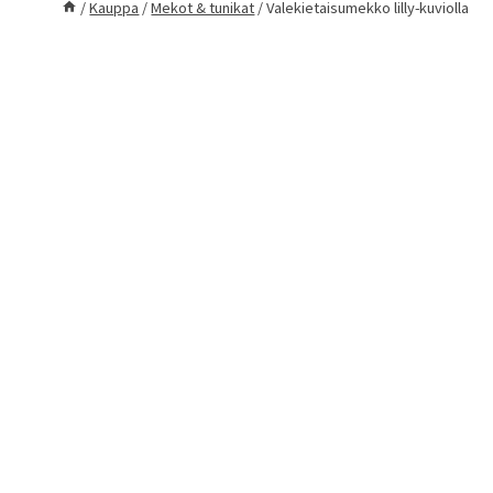
/
Kauppa
/
Mekot & tunikat
/
Valekietaisumekko lilly-kuviolla