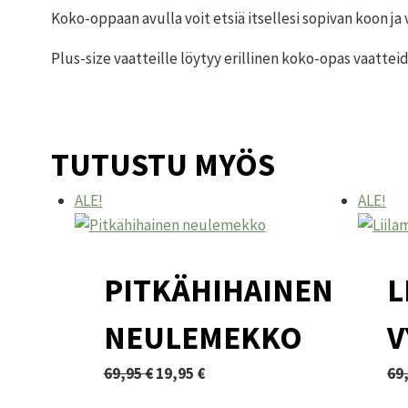
Koko-oppaan avulla voit etsiä itsellesi sopivan koon j
Plus-size vaatteille löytyy erillinen koko-opas vaatte
TUTUSTU MYÖS
ALE!
ALE!
PITKÄHIHAINEN
L
NEULEMEKKO
V
Alkuperäinen
Nykyinen
69,95
€
19,95
€
69
Tällä
hinta
hinta
Täl