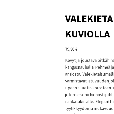
VALEKIETA
KUVIOLLA
79,95
€
Kevyt ja joustava pitkähih
kangasnauhalla. Pehmeä ja 
ansiosta. Valekietaisumall
varmistavat istuvuuden jok
upean siluetin korostaen j
joten se sopii hienosti juhl
nahkatakin alle. Elegantti
tyylikkyyden ja mukavuuden