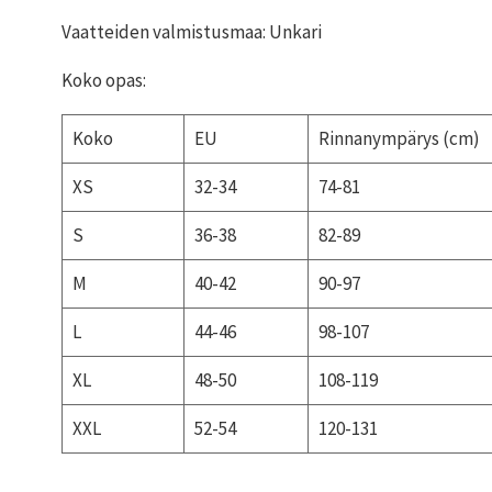
Vaatteiden valmistusmaa: Unkari
Koko opas:
Koko
EU
Rinnanympärys (cm)
XS
32-34
74-81
S
36-38
82-89
M
40-42
90-97
L
44-46
98-107
XL
48-50
108-119
XXL
52-54
120-131