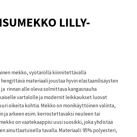
ISUMEKKO LILLY-
ainen mekko, vyötäröllä kiinnitettävällä
hengittävä materiaali joustaa hyvin elastaanilisäysten
i ja rinnan alle oleva solmittava kangasnauha
aiselle vartalolle ja modernit leikkaukset luovat
uuri oikeita kohtia. Mekko on monikäyttöinen valinta,
iin ja arkeen esim. kerrostettavaksi neuleen tai
 mekko on vaatekaappisi uusi suosikki, joka yhdistää
 ainutlaatuisella tavalla. Materiaali: 95% polyesteri,