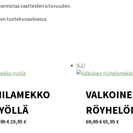
a varmistaa vaatteiden istuvuuden.
iden tuotekuvauksessa.
ALE!
IILAMEKKO
VALKOIN
YÖLLÄ
RÖYHELÖ
Alkuperäinen
Nykyinen
Alkuperäine
Nykyi
,95
€
29,95
€
69,95
€
65,95
€
lä
hinta
hinta
Tällä
hinta
hinta