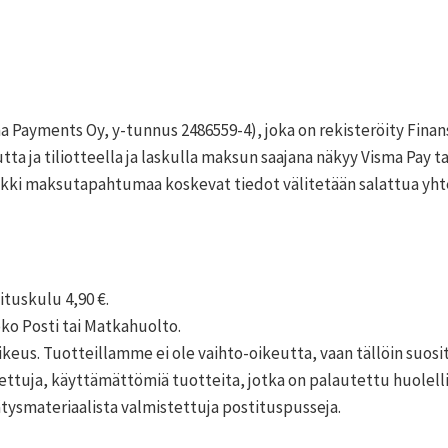
 Payments Oy, y-tunnus 2486559-4), joka on rekisteröity Finan
a ja tiliotteella ja laskulla maksun saajana näkyy Visma Pay t
aikki maksutapahtumaa koskevat tiedot välitetään salattua yht
ituskulu 4,90 €.
oko Posti tai Matkahuolto.
keus. Tuotteillamme ei ole vaihto-oikeutta, vaan tällöin suo
tuja, käyttämättömiä tuotteita, jotka on palautettu huolellis
ysmateriaalista valmistettuja postituspusseja.