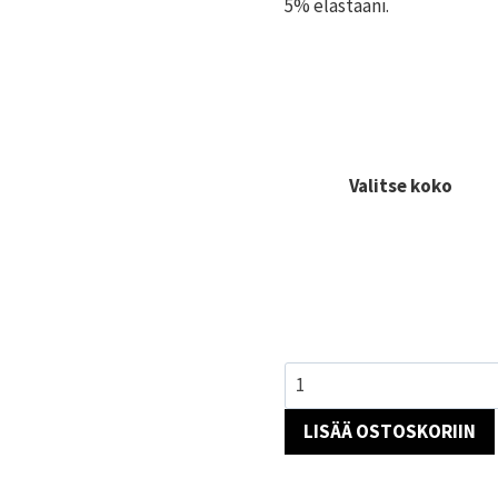
5% elastaani.
Valitse koko
Valekietaisumekko
lilly-
LISÄÄ OSTOSKORIIN
kuviolla
määrä